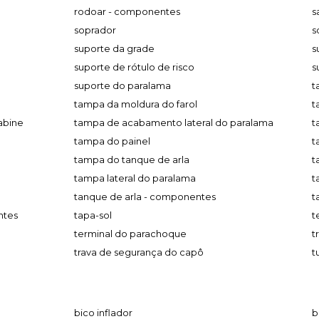
rodoar - componentes
s
soprador
s
suporte da grade
s
suporte de rótulo de risco
s
suporte do paralama
t
tampa da moldura do farol
t
abine
tampa de acabamento lateral do paralama
t
tampa do painel
t
tampa do tanque de arla
t
tampa lateral do paralama
t
tanque de arla - componentes
t
ntes
tapa-sol
t
terminal do parachoque
t
trava de segurança do capô
t
bico inflador
b