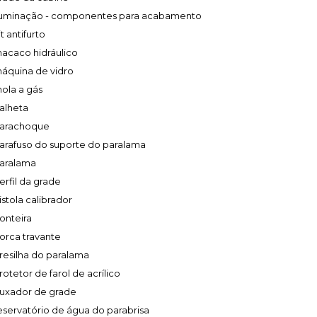
luminação - componentes para acabamento
it antifurto
acaco hidráulico
áquina de vidro
ola a gás
alheta
arachoque
arafuso do suporte do paralama
aralama
erfil da grade
istola calibrador
onteira
orca travante
resilha do paralama
rotetor de farol de acrílico
uxador de grade
eservatório de água do parabrisa