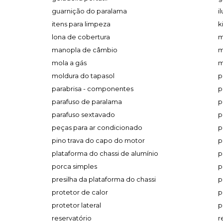
guarnição do paralama
i
itens para limpeza
k
lona de cobertura
m
manopla de câmbio
m
mola a gás
m
moldura do tapasol
p
parabrisa - componentes
p
parafuso de paralama
p
parafuso sextavado
p
peças para ar condicionado
p
pino trava do capo do motor
p
plataforma do chassi de alumínio
p
porca simples
p
presilha da plataforma do chassi
p
protetor de calor
p
protetor lateral
p
reservatório
r