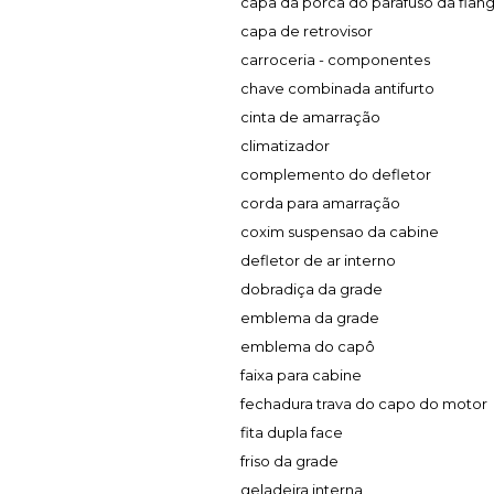
capa da porca do parafuso da flan
capa de retrovisor
carroceria - componentes
chave combinada antifurto
cinta de amarração
climatizador
complemento do defletor
corda para amarração
coxim suspensao da cabine
defletor de ar interno
dobradiça da grade
emblema da grade
emblema do capô
faixa para cabine
fechadura trava do capo do motor
fita dupla face
friso da grade
geladeira interna