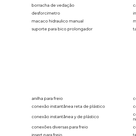
borracha de vedação
c
desforcimetro
i
macaco hidraulico manual
m
suporte para bico prolongador
t
anilha para freio
c
conexão instantânea reta de plástico
c
c
conexão instantânea y de plástico
n
conexões diversas para freio
c
insert para freio
t