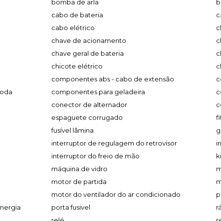
bomba de arla
b
cabo de bateria
c
cabo elétrico
c
chave de acionamento
c
chave geral de bateria
c
chicote elétrico
c
componentes abs - cabo de extensão
c
roda
componentes para geladeira
c
conector de alternador
c
espaguete corrugado
f
fusível lâmina
g
interruptor de regulagem do retrovisor
i
interruptor do freio de mão
k
máquina de vidro
m
motor de partida
m
motor do ventilador do ar condicionado
p
nergia
porta fusivel
r
relé
r