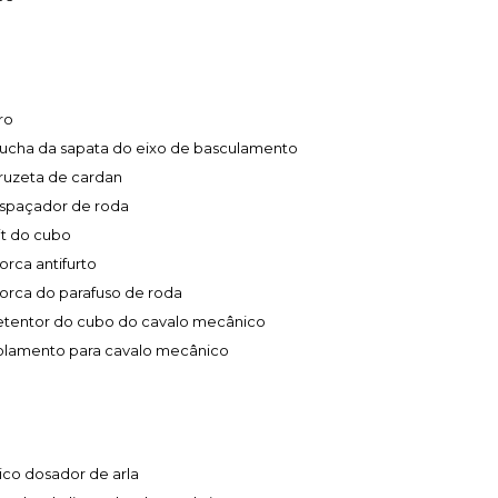
ro
ucha da sapata do eixo de basculamento
ruzeta de cardan
spaçador de roda
it do cubo
orca antifurto
orca do parafuso de roda
etentor do cubo do cavalo mecânico
olamento para cavalo mecânico
ico dosador de arla