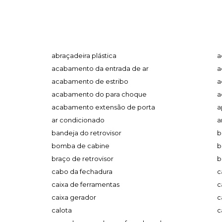
abraçadeira plástica
a
acabamento da entrada de ar
a
acabamento de estribo
a
acabamento do para choque
a
acabamento extensão de porta
a
ar condicionado
a
bandeja do retrovisor
b
bomba de cabine
b
braço de retrovisor
b
cabo da fechadura
c
caixa de ferramentas
c
caixa gerador
c
calota
c