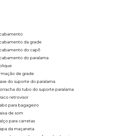
cabamento
cabamento da grade
cabamento do capô
cabamento do paralama
plique
rmação de grade
ase do suporte do paralama
orracha do tubo do suporte paralama
raco retrovisor
abo para bagageiro
aixa de som
alço para carretas
apa da maçaneta