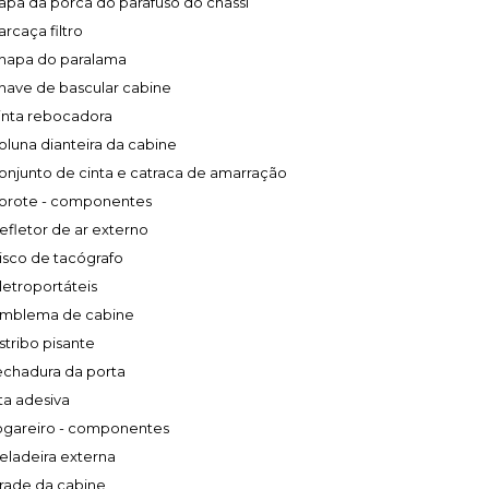
apa da porca do parafuso do chassi
arcaça filtro
hapa do paralama
have de bascular cabine
inta rebocadora
oluna dianteira da cabine
onjunto de cinta e catraca de amarração
orote - componentes
efletor de ar externo
isco de tacógrafo
letroportáteis
mblema de cabine
stribo pisante
echadura da porta
ita adesiva
ogareiro - componentes
eladeira externa
rade da cabine