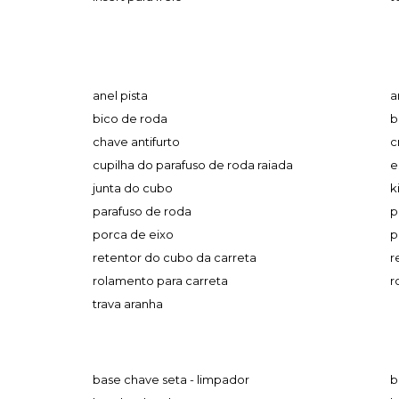
anel pista
a
bico de roda
b
chave antifurto
c
cupilha do parafuso de roda raiada
e
junta do cubo
k
parafuso de roda
p
porca de eixo
p
retentor do cubo da carreta
r
rolamento para carreta
r
trava aranha
base chave seta - limpador
b