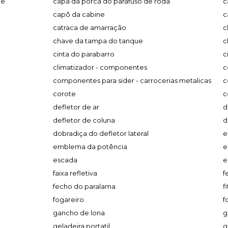
ge
capa da porca do parafuso de roda
c
capô da cabine
c
catraca de amarração
c
chave da tampa do tanque
c
cinta do parabarro
c
climatizador - componentes
c
componentes para sider - carrocerias metalicas
c
corote
c
defletor de ar
d
defletor de coluna
d
dobradiça do defletor lateral
e
emblema da potência
e
escada
e
faixa refletiva
f
fecho do paralama
f
fogareiro
f
gancho de lona
g
geladeira portatil
g