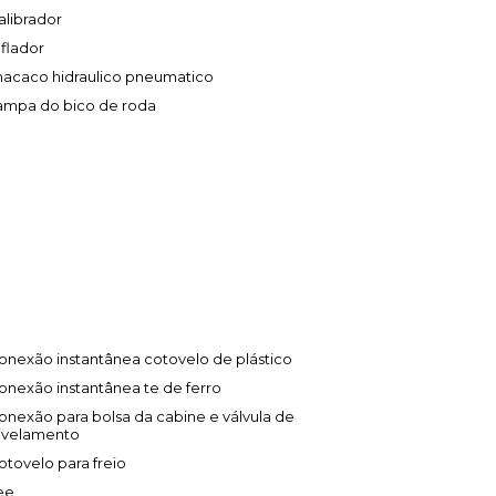
alibrador
nflador
acaco hidraulico pneumatico
ampa do bico de roda
onexão instantânea cotovelo de plástico
onexão instantânea te de ferro
onexão para bolsa da cabine e válvula de
ivelamento
otovelo para freio
ee