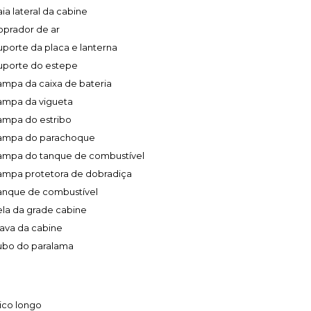
aia lateral da cabine
oprador de ar
uporte da placa e lanterna
uporte do estepe
ampa da caixa de bateria
ampa da vigueta
ampa do estribo
ampa do parachoque
ampa do tanque de combustível
ampa protetora de dobradiça
anque de combustível
ela da grade cabine
rava da cabine
ubo do paralama
ico longo