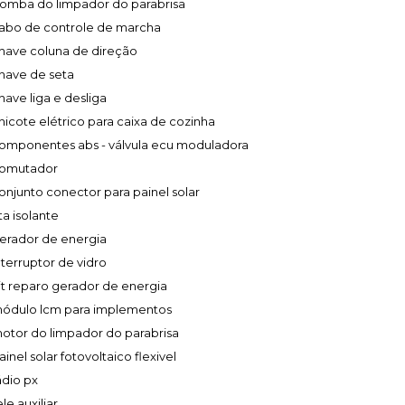
omba do limpador do parabrisa
abo de controle de marcha
have coluna de direção
have de seta
have liga e desliga
hicote elétrico para caixa de cozinha
omponentes abs - válvula ecu moduladora
omutador
onjunto conector para painel solar
ita isolante
erador de energia
nterruptor de vidro
it reparo gerador de energia
ódulo lcm para implementos
otor do limpador do parabrisa
ainel solar fotovoltaico flexivel
ádio px
ele auxiliar