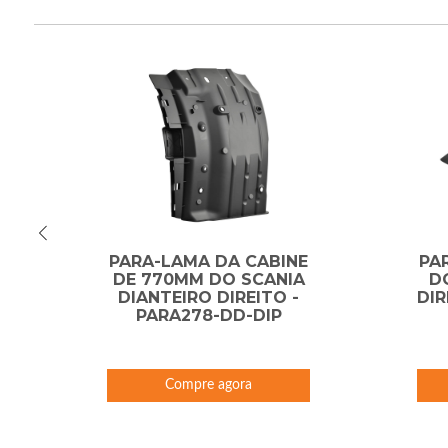
PARA-LAMA DA CABINE
PA
A
DE 770MM DO SCANIA
D
O
DIANTEIRO DIREITO -
DIR
PARA278-DD-DIP
Compre agora