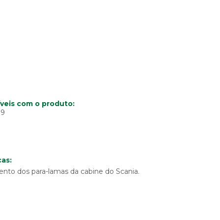
veis com o produto:
19
as:
nto dos para-lamas da cabine do Scania.