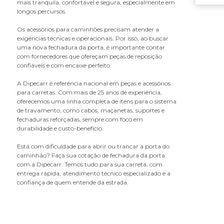
mais tranquila, confortável e segura, especialmente em
caixa gerador
longos percursos.
calço para carretas
Os acessórios para caminhões precisam atender a
calha da porta
exigências técnicas e operacionais. Por isso, ao buscar
calota
uma nova fechadura da porta, é importante contar
capa da maçaneta
com fornecedores que ofereçam peças de reposição
confiáveis e com encaixe perfeito.
capa da porca do parafuso da flange
capa da porca do parafuso de roda
A Dipecarr é referência nacional em peças e acessórios
capa da porca do parafuso do chassi
para carretas. Com mais de 25 anos de experiência,
oferecemos uma linha completa de itens para o sistema
capa de retrovisor
de travamento, como cabos, maçanetas, suportes e
capô da cabine
fechaduras reforçadas, sempre com foco em
carcaça filtro
durabilidade e custo-benefício.
carroceria - componentes
Está com dificuldade para abrir ou trancar a porta do
catraca de amarração
caminhão? Faça sua cotação de fechadura da porta
chapa do paralama
com a Dipecarr. Temos tudo para sua carreta, com
entrega rápida, atendimento técnico especializado e a
chave combinada antifurto
confiança de quem entende da estrada.
chave da tampa do tanque
chave de bascular cabine
cinta de amarração
cinta do parabarro