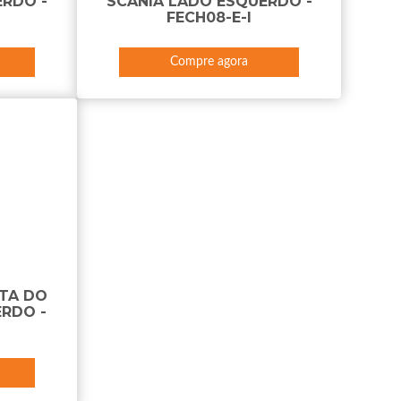
ERDO -
SCANIA LADO ESQUERDO -
FECH08-E-I
Compre agora
TA DO
RDO -