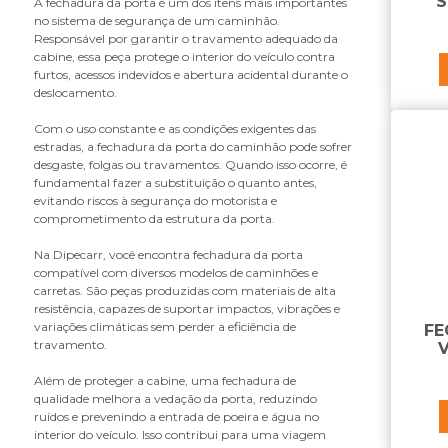
S
A fechadura da porta é um dos itens mais importantes
B
no sistema de segurança de um caminhão.
Responsável por garantir o travamento adequado da
bandeja do retrovisor
cabine, essa peça protege o interior do veículo contra
base do suporte do paralama
furtos, acessos indevidos e abertura acidental durante o
batente da grade
deslocamento.
bomba de cabine
Com o uso constante e as condições exigentes das
borracha do tubo do suporte
estradas, a fechadura da porta do caminhão pode sofrer
paralama
desgaste, folgas ou travamentos. Quando isso ocorre, é
botão da trava do volante
fundamental fazer a substituição o quanto antes,
evitando riscos à segurança do motorista e
braço de retrovisor
comprometimento da estrutura da porta.
braco retrovisor
Na Dipecarr, você encontra fechadura da porta
C
compatível com diversos modelos de caminhões e
carretas. São peças produzidas com materiais de alta
cabo da coluna de direção
resistência, capazes de suportar impactos, vibrações e
cabo da fechadura
variações climáticas sem perder a eficiência de
FE
cabo para bagageiro
travamento.
V
caixa de cozinha
Além de proteger a cabine, uma fechadura de
caixa de ferramentas
qualidade melhora a vedação da porta, reduzindo
caixa de som
ruídos e prevenindo a entrada de poeira e água no
interior do veículo. Isso contribui para uma viagem
caixa do estribo