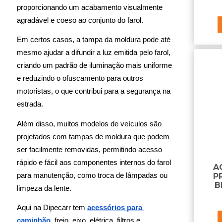
caixa gerador
proporcionando um acabamento visualmente 
calço para carretas
agradável e coeso ao conjunto do farol.
calha da porta
Em certos casos, a tampa da moldura pode até 
calota
mesmo ajudar a difundir a luz emitida pelo farol, 
capa da maçaneta
capa da porca do parafuso da flange
criando um padrão de iluminação mais uniforme 
capa da porca do parafuso de roda
e reduzindo o ofuscamento para outros 
capa da porca do parafuso do chassi
motoristas, o que contribui para a segurança na 
capa de retrovisor
estrada.
capô da cabine
Além disso, muitos modelos de veículos são 
carcaça filtro
carroceria - componentes
projetados com tampas de moldura que podem 
catraca de amarração
ser facilmente removidas, permitindo acesso 
chapa do paralama
rápido e fácil aos componentes internos do farol 
A
chave combinada antifurto
para manutenção, como troca de lâmpadas ou 
P
chave da tampa do tanque
B
limpeza da lente.
chave de bascular cabine
Aqui na Dipecarr tem 
acessórios para 
cinta de amarração
cinta do parabarro
caminhão
, freio, eixo, elétrica, filtros e 