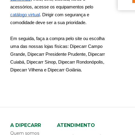
cinta rebocadora
acessórios, acesse os equipamentos pelo 
climatizador
catálogo virtual
. Dirigir com segurança e 
climatizador - componentes
comodidade deve ser a sua prioridade. 
coluna dianteira da cabine
complemento do defletor
Em seguida, faça a compra pelo site ou escolha 
componentes para sider -
uma das nossas lojas físicas: Dipecarr Campo 
carrocerias metalicas
conjunto de cinta e catraca de
Grande, Dipecarr Presidente Prudente, Dipecarr 
amarração
Cuiabá, Dipecarr Sinop, Dipecarr Rondonópolis, 
corda para amarração
Dipecarr Vilhena e Dipecarr Goiânia.
corote
corote - componentes
coxim suspensao da cabine
D
defletor de ar
defletor de ar externo
defletor de ar interno
A DIPECARR
ATENDIMENTO
defletor de coluna
Quem somos