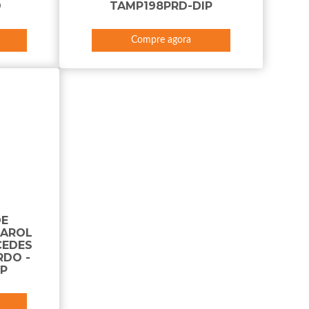
D
TAMP198PRD-DIP
Compre agora
DE
FAROL
CEDES
RDO -
IP