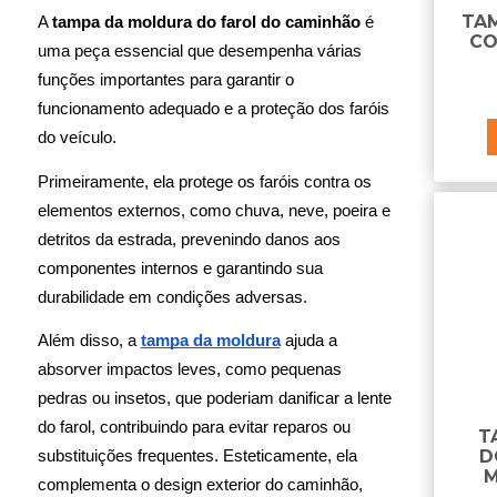
B
TA
A 
tampa da moldura do farol do caminhão 
é 
CO
bandeja do retrovisor
uma peça essencial que desempenha várias 
base do suporte do paralama
funções importantes para garantir o 
batente da grade
funcionamento adequado e a proteção dos faróis 
bomba de cabine
do veículo. 
borracha do tubo do suporte
paralama
Primeiramente, ela protege os faróis contra os 
botão da trava do volante
elementos externos, como chuva, neve, poeira e 
braço de retrovisor
detritos da estrada, prevenindo danos aos 
braco retrovisor
componentes internos e garantindo sua 
C
durabilidade em condições adversas.
cabo da coluna de direção
Além disso, a 
tampa da moldura
 ajuda a 
cabo da fechadura
absorver impactos leves, como pequenas 
cabo para bagageiro
pedras ou insetos, que poderiam danificar a lente 
caixa de cozinha
do farol, contribuindo para evitar reparos ou 
caixa de ferramentas
T
D
substituições frequentes. Esteticamente, ela 
caixa de som
M
caixa do estribo
complementa o design exterior do caminhão, 