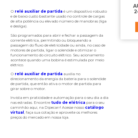
chave liga e desliga
A
chave valvula joystick
2
O
relé auxiliar de partida
é um dispositivo robusto
e de baixo custo bastante usado no controle de cargas
chicote elétrico
de alta potência ou elevado número de manobras (liga
chicote elétrico para caixa de
e desliga).
cozinha
São programados para abrir e fechar a passagem da
chicote para farol
corrente elétrica, permitindo ou bloqueando a
passagem do fluxo de eletricidade ou ainda, no caso de
componentes abs - cabo de
motores de partida, ligar o solenóide e otimizar o
extensão
funcionamento do circuito elétrico. Seu acionamento
componentes abs - válvula ecu
acontece quando uma bobina é estimulada por meio
moduladora
elétrico.
componentes abs/ebs - sensor de
O
relé auxiliar de partida
auxilia no
roda
direcionamento da energia da bateria para o solenóide
componentes para geladeira
de partida, que então ativa o motor de partida para
girar sobre o motor.
comutador
conector
Invista em praticidade e automação para o seu dia a dia
nas estradas. Encontre
tudo de elétrica
para o seu
conector de alternador
caminhão aqui, na Dipecarr! Acesse nosso
catálogo
conjunto conector para painel solar
virtual
, faça sua cotação e aproveite os melhores
preços do mercado em nossa loja.
controlador carga solar
E