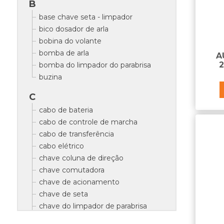
B
base chave seta - limpador
bico dosador de arla
bobina do volante
bomba de arla
A
2
bomba do limpador do parabrisa
buzina
C
cabo de bateria
cabo de controle de marcha
cabo de transferência
cabo elétrico
chave coluna de direção
chave comutadora
chave de acionamento
chave de seta
chave do limpador de parabrisa
chave geral de bateria