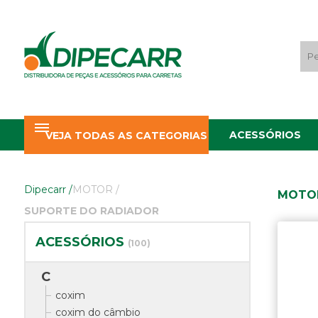
ACESSÓRIOS
VEJA TODAS AS CATEGORIAS
Dipecarr
/
MOTOR
/
MOTOR
SUPORTE DO RADIADOR
ACESSÓRIOS
(100)
C
coxim
coxim do câmbio