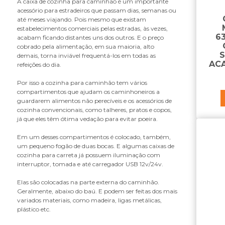
A caixa de cozinha para caminhão é um importante
B
acessório para estradeiros que passam dias, semanas ou
até meses viajando. Pois mesmo que existam
bandeja do retrovisor
estabelecimentos comerciais pelas estradas, às vezes,
base do suporte do paralama
6
acabam ficando distantes uns dos outros. E o preço
batente da grade
cobrado pela alimentação, em sua maioria, alto
S
demais, torna inviável frequentá-los em todas as
bomba de cabine
AC
refeições do dia.
borracha do tubo do suporte
paralama
Por isso a cozinha para caminhão tem vários
botão da trava do volante
compartimentos que ajudam os caminhoneiros a
guardarem alimentos não perecíveis e os acessórios de
braço de retrovisor
cozinha convencionais, como talheres, pratos e copos,
braco retrovisor
já que eles têm ótima vedação para evitar poeira.
C
Em um desses compartimentos é colocado, também,
um pequeno fogão de duas bocas. E algumas caixas de
cabo da coluna de direção
cozinha para carreta já possuem iluminação com
cabo da fechadura
interruptor, tomada e até carregador USB 12v/24v.
cabo para bagageiro
Elas são colocadas na parte externa do caminhão.
caixa de cozinha
Geralmente, abaixo do baú. E podem ser feitas dos mais
caixa de ferramentas
variados materiais, como madeira, ligas metálicas,
caixa de som
plástico etc.
caixa do estribo