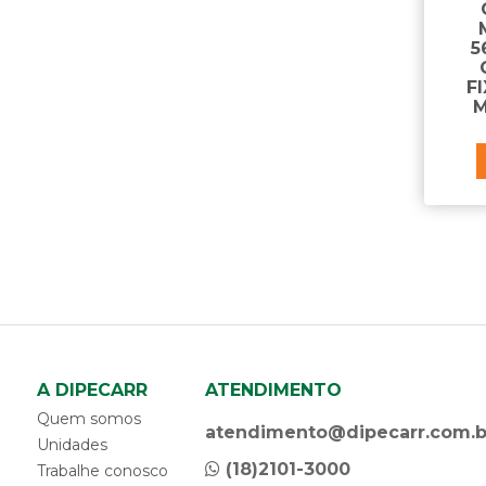
caixa gerador
calço para carretas
5
calha da porta
F
calota
M
capa da maçaneta
capa da porca do parafuso da flange
capa da porca do parafuso de roda
capa da porca do parafuso do chassi
capa de retrovisor
capô da cabine
carcaça filtro
carroceria - componentes
catraca de amarração
chapa do paralama
chave combinada antifurto
A DIPECARR
ATENDIMENTO
chave da tampa do tanque
Quem somos
chave de bascular cabine
atendimento@dipecarr.com.b
Unidades
cinta de amarração
(18)2101-3000
Trabalhe conosco
cinta do parabarro