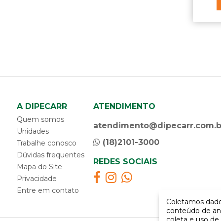
caixa gerador
calço para carretas
calha da porta
calota
capa da maçaneta
capa da porca do parafuso da flange
capa da porca do parafuso de roda
capa da porca do parafuso do chassi
capa de retrovisor
A DIPECARR
ATENDIMENTO
capô da cabine
Quem somos
carcaça filtro
atendimento@dipecarr.com.b
Unidades
carroceria - componentes
(18)2101-3000
Trabalhe conosco
catraca de amarração
Dúvidas frequentes
chapa do paralama
REDES SOCIAIS
Mapa do Site
chave combinada antifurto
Privacidade
chave da tampa do tanque
Entre em contato
chave de bascular cabine
Coletamos dados
cinta de amarração
conteúdo de an
cinta do parabarro
coleta e uso de 