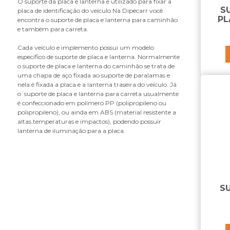
O suporte da placa e lanterna é utilizado para fixar a
B
S
placa de identificação do veículo.Na Dipecarr você
PL
encontra o suporte de placa e lanterna para caminhão
bandeja do retrovisor
e também para carreta.
base do suporte do paralama
batente da grade
Cada veículo e implemento possui um modelo
específico de suporte de placa e lanterna. Normalmente
bomba de cabine
o suporte de placa e lanterna do caminhão se trata de
borracha do tubo do suporte
uma chapa de aço fixada ao suporte de paralamas e
paralama
nela é fixada a placa e a lanterna traseira do veículo. Já
botão da trava do volante
o suporte de placa e lanterna para carreta usualmente
é confeccionado em polímero PP (polipropileno ou
braço de retrovisor
polipropileno), ou ainda em ABS (material resistente a
braco retrovisor
altas temperaturas e impactos), podendo possuir
lanterna de iluminação para a placa.
C
cabo da coluna de direção
cabo da fechadura
cabo para bagageiro
caixa de cozinha
S
caixa de ferramentas
caixa de som
caixa do estribo