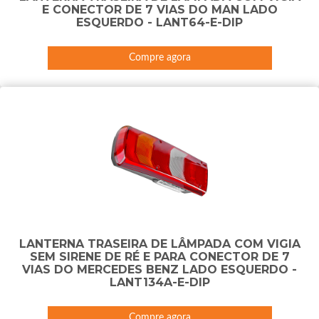
E CONECTOR DE 7 VIAS DO MAN LADO
ESQUERDO - LANT64-E-DIP
Compre agora
LANTERNA TRASEIRA DE LÂMPADA COM VIGIA
SEM SIRENE DE RÉ E PARA CONECTOR DE 7
VIAS DO MERCEDES BENZ LADO ESQUERDO -
LANT134A-E-DIP
Compre agora