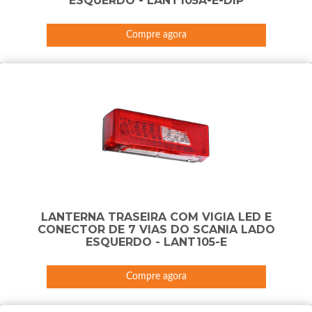
ESQUERDO - LANT105A-E-DIP
Compre agora
LANTERNA TRASEIRA COM VIGIA LED E
CONECTOR DE 7 VIAS DO SCANIA LADO
ESQUERDO - LANT105-E
Compre agora