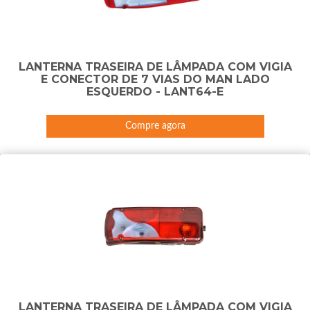
LANTERNA TRASEIRA DE LÂMPADA COM VIGIA
E CONECTOR DE 7 VIAS DO MAN LADO
ESQUERDO - LANT64-E
Compre agora
LANTERNA TRASEIRA DE LÂMPADA COM VIGIA