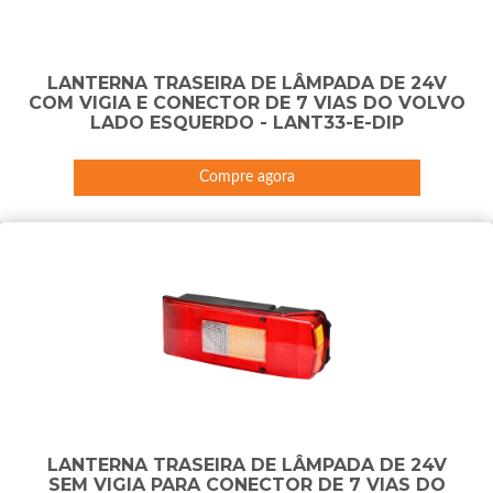
LANTERNA TRASEIRA DE LÂMPADA DE 24V
COM VIGIA E CONECTOR DE 7 VIAS DO VOLVO
LADO ESQUERDO - LANT33-E-DIP
Compre agora
LANTERNA TRASEIRA DE LÂMPADA DE 24V
SEM VIGIA PARA CONECTOR DE 7 VIAS DO