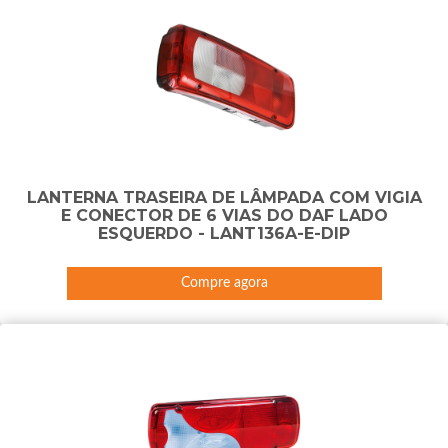
LANTERNA TRASEIRA DE LÂMPADA COM VIGIA
E CONECTOR DE 6 VIAS DO DAF LADO
ESQUERDO - LANT136A-E-DIP
Compre agora