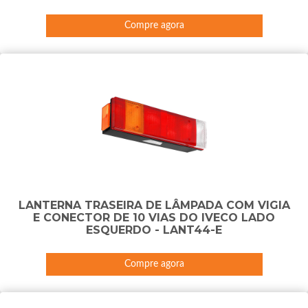
Compre agora
LANTERNA TRASEIRA DE LÂMPADA COM VIGIA
E CONECTOR DE 10 VIAS DO IVECO LADO
ESQUERDO - LANT44-E
Compre agora