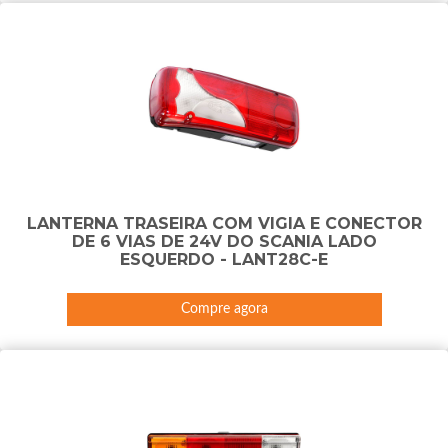
LANTERNA TRASEIRA COM VIGIA E CONECTOR
DE 6 VIAS DE 24V DO SCANIA LADO
ESQUERDO - LANT28C-E
Compre agora