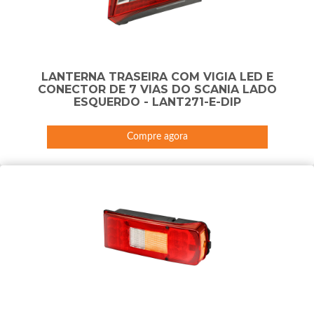
LANTERNA TRASEIRA COM VIGIA LED E
CONECTOR DE 7 VIAS DO SCANIA LADO
ESQUERDO - LANT271-E-DIP
Compre agora