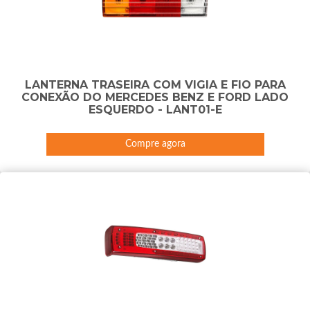
LANTERNA TRASEIRA COM VIGIA E FIO PARA
CONEXÃO DO MERCEDES BENZ E FORD LADO
ESQUERDO - LANT01-E
Compre agora