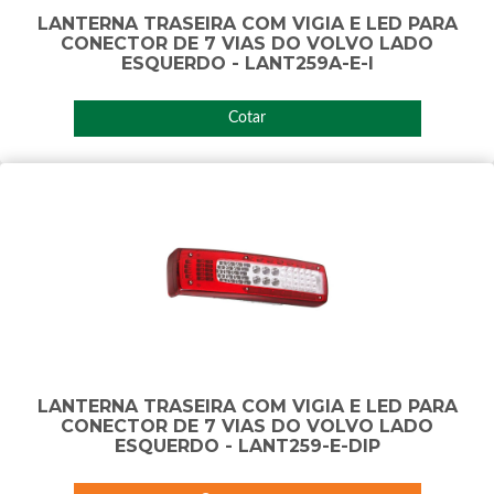
LANTERNA TRASEIRA COM VIGIA E LED PARA
CONECTOR DE 7 VIAS DO VOLVO LADO
ESQUERDO - LANT259A-E-I
Cotar
LANTERNA TRASEIRA COM VIGIA E LED PARA
CONECTOR DE 7 VIAS DO VOLVO LADO
ESQUERDO - LANT259-E-DIP