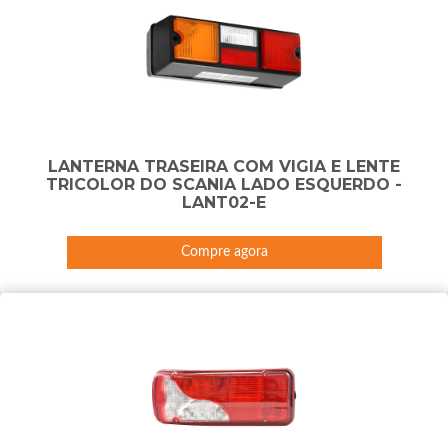
LANTERNA TRASEIRA COM VIGIA E LENTE
TRICOLOR DO SCANIA LADO ESQUERDO -
LANT02-E
Compre agora