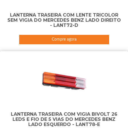
LANTERNA TRASEIRA COM LENTE TRICOLOR
SEM VIGIA DO MERCEDES BENZ LADO DIREITO
- LANT72-D
Compre agora
LANTERNA TRASEIRA COM VIGIA BIVOLT 26
LEDS E FIO DE 5 VIAS DO MERCEDES BENZ
LADO ESQUERDO - LANT78-E