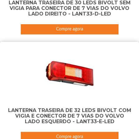
LANTERNA TRASEIRA DE 30 LEDS BIVOLT SEM
VIGIA PARA CONECTOR DE 7 VIAS DO VOLVO
LADO DIREITO - LANT33-D-LED
Compre agora
LANTERNA TRASEIRA DE 32 LEDS BIVOLT COM
VIGIA E CONECTOR DE 7 VIAS DO VOLVO
LADO ESQUERDO - LANT33-E-LED
Compre agora