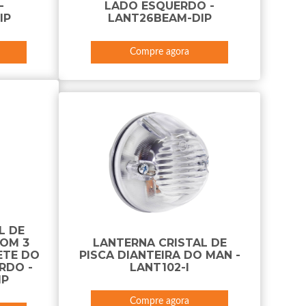
-
LADO ESQUERDO -
IP
LANT26BEAM-DIP
Compre agora
L DE
COM 3
LANTERNA CRISTAL DE
ETE DO
PISCA DIANTEIRA DO MAN -
RDO -
LANT102-I
IP
Compre agora