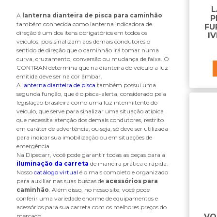
lanterna direcional
L
lanterna do peito de carreta
A
lanterna dianteira de pisca para caminhão
P
também conhecida como lanterna indicadora de
lanterna interna
FU
direção é um dos itens obrigatórios em todos os
I
lanterna lateral
veículos, pois sinalizam aos demais condutores o
lanterna para parachoque
sentido de direção que o caminhão irá tomar numa
curva, cruzamento, conversão ou mudança de faixa. O
lanterna traseira de carreta
CONTRAN determina que na dianteira do veículo a luz
lanterna traseira de cavalo mecânico
emitida deve ser na cor âmbar.
lanterna traseira universal
A
lanterna dianteira de pisca
também possui uma
segunda função, que é o pisca-alerta, considerado pela
lente da lanterna
legislação brasileira como uma luz intermitente do
lente do farol
veículo, que serve para sinalizar uma situação atípica
que necessita atenção dos demais condutores, restrito
M
em caráter de advertência, ou seja, só deve ser utilizada
para indicar sua imobilização ou em situações de
modulo da lanterna traseira de
emergência.
carreta
Na Dipecarr, você pode garantir todas as peças para a
moldura do farol
iluminação da carreta
de maneira prática e rápida.
Nosso
catálogo virtual
é o mais completo e organizado
P
para auxiliar nas suas buscas de
acessórios para
caminhão
. Além disso, no nosso site, você pode
pendente de luz
conferir uma variedade enorme de equipamentos e
acessórios para sua carreta com os melhores preços do
R
mercado.
VO