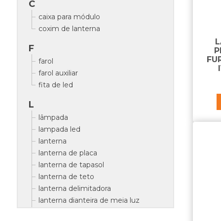
C
caixa para módulo
coxim de lanterna
L
F
P
FU
farol
farol auxiliar
fita de led
L
lâmpada
lampada led
lanterna
lanterna de placa
lanterna de tapasol
lanterna de teto
lanterna delimitadora
lanterna dianteira de meia luz
lanterna dianteira de pisca