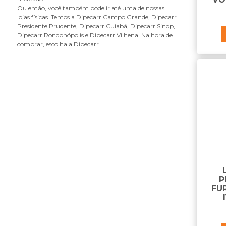
refletivo para caixa de lanterna
Ou então, você também pode ir até uma de nossas
lojas físicas. Temos a Dipecarr Campo Grande, Dipecarr
S
Presidente Prudente, Dipecarr Cuiabá, Dipecarr Sinop,
Dipecarr Rondonópolis e Dipecarr Vilhena. Na hora de
saia da carenagem da carreta
comprar, escolha a Dipecarr.
suporte da lanterna
suporte do farol
P
FU