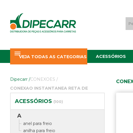
ACESSÓRIOS
VEJA TODAS AS CATEGORIAS
Dipecarr
/
CONEXOES
/
CONEX
CONEXAO INSTANTANEA RETA DE
PLASTICO
ACESSÓRIOS
(100)
A
anel para freio
anilha para freio