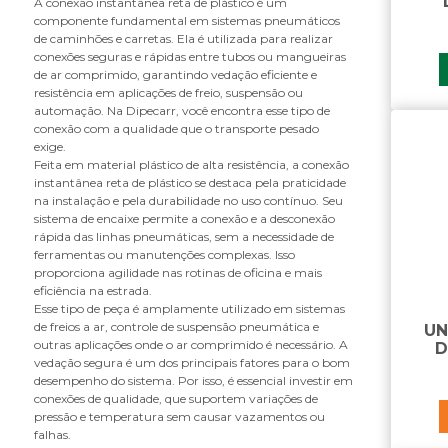
A conexão instantânea reta de plástico é um
insert para freio
componente fundamental em sistemas pneumáticos
de caminhões e carretas. Ela é utilizada para realizar
T
conexões seguras e rápidas entre tubos ou mangueiras
tee
de ar comprimido, garantindo vedação eficiente e
resistência em aplicações de freio, suspensão ou
U
automação. Na Dipecarr, você encontra esse tipo de
conexão com a qualidade que o transporte pesado
união de anteparo para freio
exige.
Feita em material plástico de alta resistência, a conexão
instantânea reta de plástico se destaca pela praticidade
na instalação e pela durabilidade no uso contínuo. Seu
sistema de encaixe permite a conexão e a desconexão
rápida das linhas pneumáticas, sem a necessidade de
ferramentas ou manutenções complexas. Isso
proporciona agilidade nas rotinas de oficina e mais
eficiência na estrada.
Esse tipo de peça é amplamente utilizado em sistemas
de freios a ar, controle de suspensão pneumática e
UN
outras aplicações onde o ar comprimido é necessário. A
D
vedação segura é um dos principais fatores para o bom
desempenho do sistema. Por isso, é essencial investir em
conexões de qualidade, que suportem variações de
pressão e temperatura sem causar vazamentos ou
falhas.