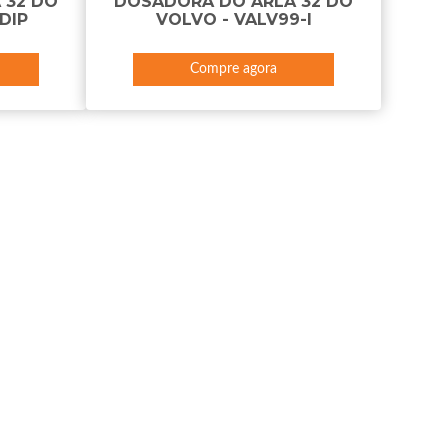
 32 DO
DOSADORA DO ARLA 32 DO
DIP
VOLVO - VALV99-I
Compre agora