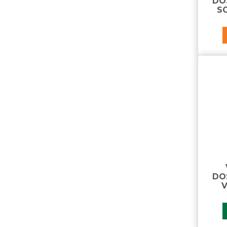
DO
chave liga e desliga
SC
chave valvula joystick
chicote elétrico
chicote elétrico para caixa de
cozinha
chicote para farol
componentes abs - cabo de
extensão
componentes abs - válvula ecu
moduladora
componentes abs/ebs - sensor de
roda
componentes para geladeira
comutador
conector
conector de alternador
DO
conjunto conector para painel solar
V
controlador carga solar
E