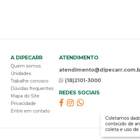
caixa gerador
calço para carretas
calha da porta
calota
capa da maçaneta
capa da porca do parafuso da flange
capa da porca do parafuso de roda
capa da porca do parafuso do chassi
A DIPECARR
ATENDIMENTO
capa de retrovisor
Quem somos
atendimento@dipecarr.com.b
capô da cabine
Unidades
carcaça filtro
(18)2101-3000
Trabalhe conosco
carroceria - componentes
Dúvidas frequentes
REDES SOCIAIS
catraca de amarração
Mapa do Site
chapa do paralama
Privacidade
chave combinada antifurto
Entre em contato
chave da tampa do tanque
Coletamos dados
chave de bascular cabine
conteúdo de an
coleta e uso de 
cinta de amarração
cinta do parabarro