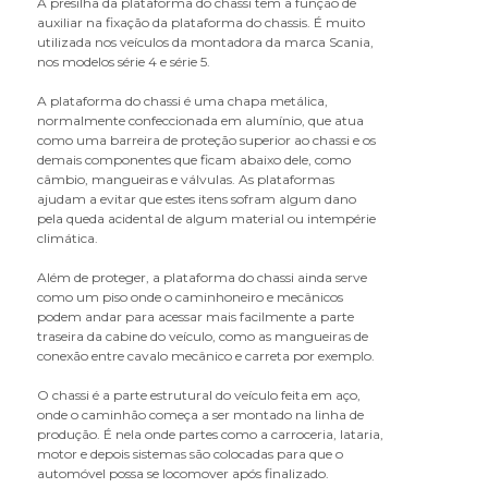
A presilha da plataforma do chassi tem a função de
B
auxiliar na fixação da plataforma do chassis. É muito
utilizada nos veículos da montadora da marca Scania,
bandeja do retrovisor
nos modelos série 4 e série 5.
base do suporte do paralama
batente da grade
A plataforma do chassi é uma chapa metálica,
normalmente confeccionada em alumínio, que atua
bomba de cabine
como uma barreira de proteção superior ao chassi e os
borracha do tubo do suporte
demais componentes que ficam abaixo dele, como
paralama
câmbio, mangueiras e válvulas. As plataformas
botão da trava do volante
ajudam a evitar que estes itens sofram algum dano
pela queda acidental de algum material ou intempérie
braço de retrovisor
climática.
braco retrovisor
Além de proteger, a plataforma do chassi ainda serve
C
como um piso onde o caminhoneiro e mecânicos
podem andar para acessar mais facilmente a parte
cabo da coluna de direção
traseira da cabine do veículo, como as mangueiras de
cabo da fechadura
conexão entre cavalo mecânico e carreta por exemplo.
cabo para bagageiro
O chassi é a parte estrutural do veículo feita em aço,
caixa de cozinha
onde o caminhão começa a ser montado na linha de
caixa de ferramentas
produção. É nela onde partes como a carroceria, lataria,
caixa de som
motor e depois sistemas são colocadas para que o
automóvel possa se locomover após finalizado.
caixa do estribo