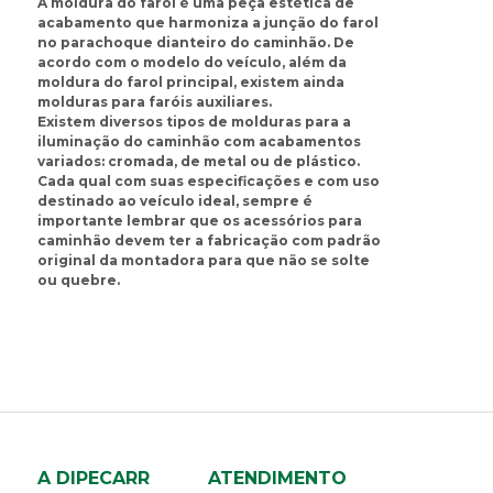
A moldura do farol é uma peça estética de
B
acabamento que harmoniza a junção do farol
no parachoque dianteiro do caminhão. De
bandeja do retrovisor
acordo com o modelo do veículo, além da
base do suporte do paralama
moldura do farol principal, existem ainda
batente da grade
molduras para faróis auxiliares.
Existem diversos tipos de molduras para a
bomba de cabine
iluminação do caminhão com acabamentos
borracha do tubo do suporte
variados: cromada, de metal ou de plástico.
paralama
Cada qual com suas especificações e com uso
botão da trava do volante
destinado ao veículo ideal, sempre é
importante lembrar que os acessórios para
braço de retrovisor
caminhão devem ter a fabricação com padrão
braco retrovisor
original da montadora para que não se solte
ou quebre.
C
cabo da coluna de direção
cabo da fechadura
cabo para bagageiro
caixa de cozinha
caixa de ferramentas
caixa de som
A DIPECARR
ATENDIMENTO
caixa do estribo