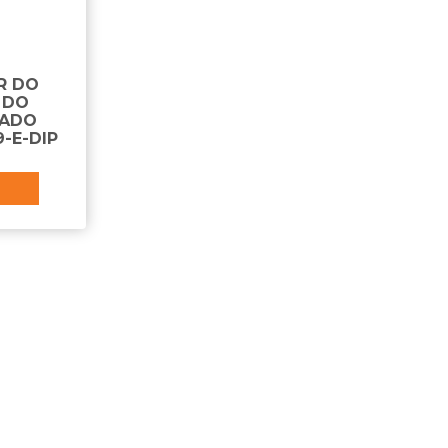
R DO
 DO
LADO
-E-DIP