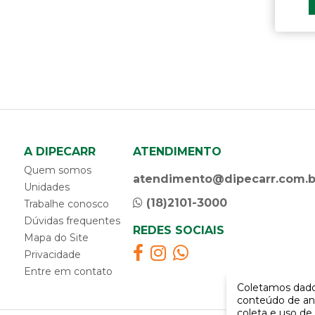
E
espaçador calço para molejo
espaçador de grampo
F
feixe de molas
flange do pino rei
flange do suspensor
A DIPECARR
ATENDIMENTO
G
Quem somos
grampo de cavalo
atendimento@dipecarr.com.b
Unidades
grampo do modejo modelo d
(18)2101-3000
Trabalhe conosco
grampo do molejo modelo c
Dúvidas frequentes
grampo do molejo modelo ca
REDES SOCIAIS
Mapa do Site
grampo do molejo modelo da
Privacidade
grampo do suspensor modelo c
Entre em contato
grampo do suspensor modelo d
Coletamos dados
graxeira
conteúdo de an
coleta e uso de 