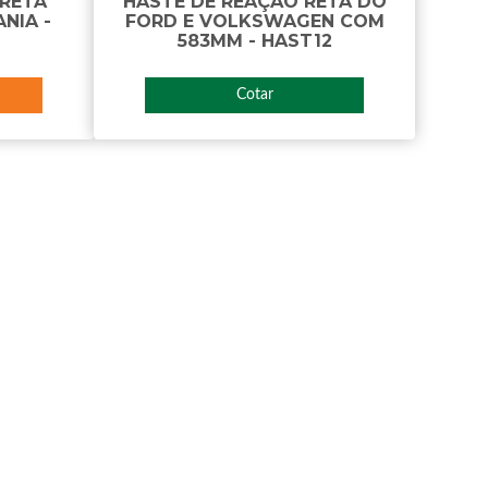
 RETA
HASTE DE REAÇÃO RETA DO
NIA -
FORD E VOLKSWAGEN COM
583MM - HAST12
Cotar