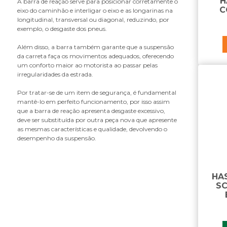
H
A barra de reação serve para posicionar corretamente o
bucha da cabine
C
eixo do caminhão e interligar o eixo e as longarinas na
bucha da ponteira do tensor
longitudinal, transversal ou diagonal, reduzindo, por
exemplo, o desgaste dos pneus.
bucha da suspensão
bucha da suspensão pneumática
Além disso, a barra também garante que a suspensão
bucha de reparo da haste de reação
da carreta faça os movimentos adequados, oferecendo
um conforto maior ao motorista ao passar pelas
bucha do amortecedor
irregularidades da estrada.
bucha do olhal do amortecedor
bucha do olhete da mola
Por tratar-se de um item de segurança, é fundamental
mantê-lo em perfeito funcionamento, por isso assim
bucha do tirante
que a barra de reação apresenta desgaste excessivo,
bucha estabilizadora
deve ser substituída por outra peça nova que apresente
as mesmas características e qualidade, devolvendo o
C
desempenho da suspensão.
castanha da bucha da suspensão
pneumática
chaveta do mancal
HA
cinta limitadora da suspensão
SC
coxim
coxim suspensao da cabine
cupilha