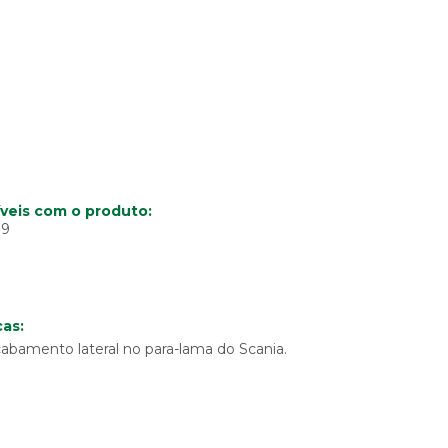
veis com o produto:
19
as:
acabamento lateral no para-lama do Scania.