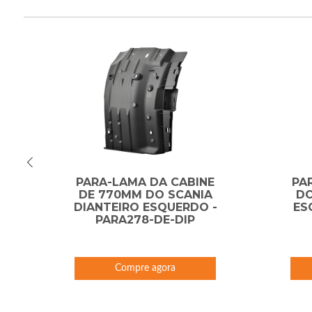
PARA-LAMA DA CABINE
PA
A
DE 770MM DO SCANIA
DO
O
DIANTEIRO ESQUERDO -
ES
PARA278-DE-DIP
Compre agora