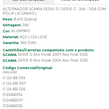
ALTERNADOR SCANIA SERIE R / SERIE G - 24V - 110A COM
POLIA ( 8 CANAIS )
Peso:
8,410 Quilo(s)
Voltagem:
24V
Cor:
ALUMÍNIO
Material:
AÇO LIGA LEVE
Garantia:
180 DIAS
Caminhões/Carretas compatíveis com o produto:
SERIE G Ano Inicial: 2007 Ano Final: 2025
SCANIA
SERIE R Ano Inicial: 2004 Ano Final: 2025
SCANIA
Código Comercial/Original:
HAL4161
0 124 555 034
0 124 655 007
0 124 655 026
0124555034
0124655007
0124655026