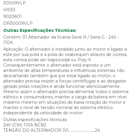
30009VLP
41033
9020801
DR30009VLP
Outras Especificações Técnicas:
Contém: 01 Alternador da Scania Serie R / Seria G - 24V -
110A.
Aplicação: O alternador é instalado junto ao motor e ligado a
este por sua polia e a polia do virabrequim através de correia,
esta correia pode ser trapezoidal ou Poly-V.
Consequentemente o alternador está exposto a um
ambiente de altas temperaturas e influências externas, não
descartando também que por estar ligado ao motor, o
alternador precisa resistir a forças centrífugas e ao desgaste
gerado pelas rotações e ainda funcionar silenciosamente.
Mesmo assim o alternador precisa alimentar todos o sistema
elétrico e consumidores, manter a carga da bateria em nível
máximo mesmo em situações de baixa rotação do motor e
manter o nível de tensão nominal do sistema elétrico
independente da velocidade do motor.
Outras especificações técnicas:
24V (CW) 110A NCB2
TENSÃO DO ALTERNADOR [V]..............................24