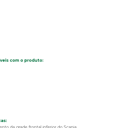
veis com o produto:
9
9
9
9
as:
o da grade frontal inferior do Scania.