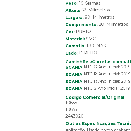
Peso:
10 Gramas
62 Milímetros
Altura:
90 Milímetros
Largura:
20 Milímetros
Comprimento:
Cor:
PRETO
Material:
SMC
Garantia:
180 DIAS
Lado:
DIREITO
Caminhões/Carretas compatí
NTG G Ano Inicial: 201
SCANIA
NTG P Ano Inicial: 201
SCANIA
NTG R Ano Inicial: 201
SCANIA
NTG S Ano Inicial: 201
SCANIA
Código Comercial/Original:
10635
10635
2443020
Outras Especificações Técnic
Aplicação: Usado como acabament