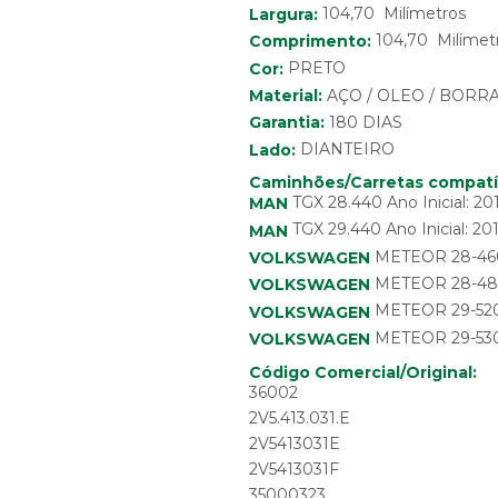
104,70 Milímetros
Largura:
104,70 Milímet
Comprimento:
Cor:
PRETO
Material:
AÇO / OLEO / BORR
Garantia:
180 DIAS
Lado:
DIANTEIRO
Caminhões/Carretas compatí
TGX 28.440 Ano Inicial: 20
MAN
TGX 29.440 Ano Inicial: 201
MAN
METEOR 28-460 A
VOLKSWAGEN
METEOR 28-480 
VOLKSWAGEN
METEOR 29-520 A
VOLKSWAGEN
METEOR 29-530 
VOLKSWAGEN
Código Comercial/Original:
36002
2V5.413.031.E
2V5413031E
2V5413031F
35000323