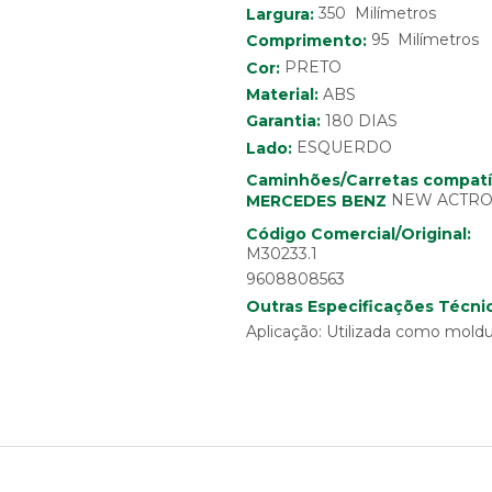
350 Milímetros
Largura:
95 Milímetros
Comprimento:
Cor:
PRETO
Material:
ABS
Garantia:
180 DIAS
Lado:
ESQUERDO
Caminhões/Carretas compatí
NEW ACTROS A
MERCEDES BENZ
Código Comercial/Original:
M30233.1
9608808563
Outras Especificações Técnic
Aplicação: Utilizada como moldu