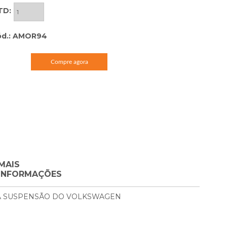
TD:
ód.: AMOR94
Compre agora
MAIS
INFORMAÇÕES
A SUSPENSÃO DO VOLKSWAGEN